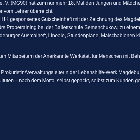
0 e. V. (MG90) hat zum nunmehr 18. Mal den Jungen und Mädch
r vom Lehrer überreicht.
 IHK gesponsertes Gutscheinheft mit der Zeichnung des Magdebu
 fürs Probetraining bei der Ballettschule Semenchukow, zu eine
agdeburger Ausmalheft, Lineale, Stundenpläne, Malschablonen 
rten Mitarbeitern der Anerkannte Werkstatt für Menschen mit
 Prokuristin/Verwaltungsleiterin der Lebenshilfe-Werk Magdebur
üten – nach dem Motto: selbst gepackt, selbst zum Kunden ge