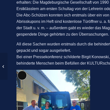
erhalten: Die Magdeburgische Gesellschaft von 199
Erstklässlern am ersten Schultag von der Lehrerin ode
Die Abc-Schützen konnten sich erstmals über ein von
Abrisskupons im Heft sind kostenlose Türöffner u. a.
der Stadt u. v. m. – außerdem gabt es wieder das M
gespendete Dinge gehörten zu den Überraschungen.
All diese Sachen wurden erstmals durch die behinde
gepackt und sogar ausgeliefert.
Bei einer Pressekonferenz schilderte Birgit Konowski,
7. Platz bei der
behinderte Menschen beim Befüllen der KULTURschult
deutschen Fußball-
Meisterschaft für das
Team der Lebenshilfe...
Lange
Beschreibung