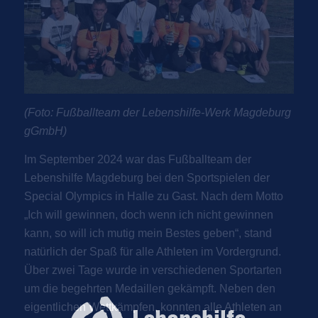
(Foto: Fußballteam der Lebenshilfe-Werk Magdeburg
gGmbH)
Im September 2024 war das Fußballteam der
Lebenshilfe Magdeburg bei den Sportspielen der
Special Olympics in Halle zu Gast. Nach dem Motto
„Ich will gewinnen, doch wenn ich nicht gewinnen
kann, so will ich mutig mein Bestes geben“, stand
natürlich der Spaß für alle Athleten im Vordergrund.
Über zwei Tage wurde in verschiedenen Sportarten
um die begehrten Medaillen gekämpft. Neben den
eigentlichen Wettkämpfen, konnten alle Athleten an