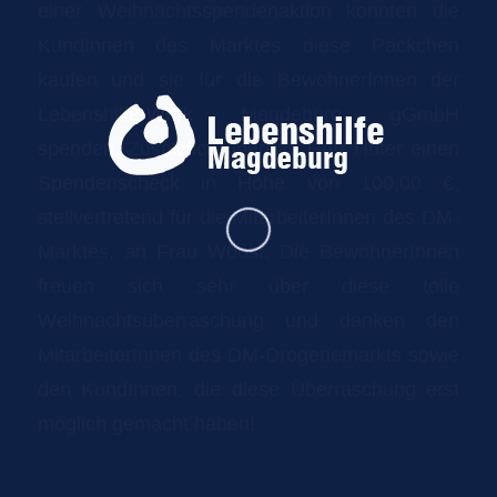
einer Weihnachtsspendenaktion konnten die
KundInnen des Marktes diese Päckchen
kaufen und sie für die BewohnerInnen der
Lebenshilfe-Werk Magdeburg gGmbH
spenden. Zusätzlich übergab Herr Hüter einen
Spendenscheck in Höhe von 100,00 €,
stellvertretend für die MitarbeiterInnen des DM-
Marktes, an Frau Woost. Die BewohnerInnen
freuen sich sehr über diese tolle
Weihnachtsüberraschung und danken den
MitarbeiterInnen des DM-Drogeriemarkts sowie
den KundInnen, die diese Überraschung erst
möglich gemacht haben!