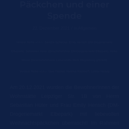
Päckchen und einer
Spende
/
22. Dezember 2021
in
Allgemein
Hintere Reihe v.l.n.r.: Sandra Schiecke, Emily Hensch (DM-Drogeriemarkt
Elbepark), Sebastian Hüter (Geschäftsführer DM-Drogeriemarkt Elbepark), Heike
Woost (Geschäftsführerin Lebenshilfe-Werk Magdeburg gGmbH)
Vordere Reihe v.l.n.r.: Uwe Fischer, Hartmut Kirchhoff, Lothar Herwig
Am 20.12.2021 wurden die BewohnerInnen der
Wohnstätte Leipziger Str. 1B von Herrn
Sebastian Hüter und Frau Emily Hensch (DM-
Drogeriemarkt Elbepark) mit liebevollen
Weihnachtspäckchen überrascht! Im Rahmen