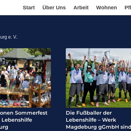
Start
Über Uns
Arbeit
Wohnen
Pf
rg e. V.
ionen Sommerfest
Die Fußballer der
 Lebenshilfe
Lebenshilfe – Werk
urg
Magdeburg gGmbH sin