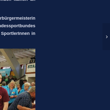
ürgermeisterin
andessportbundes
 SportlerInnen in