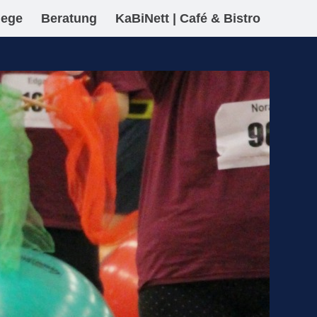
lege
Beratung
KaBiNett | Café & Bistro