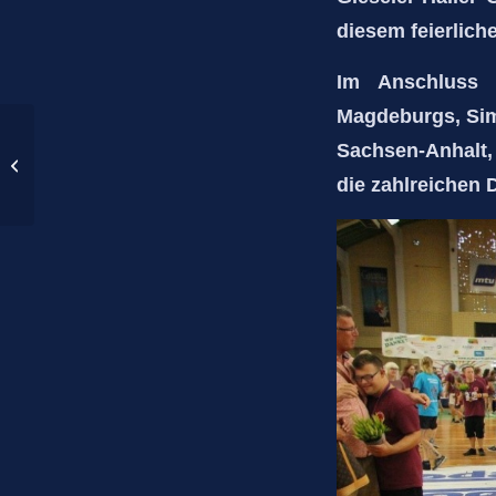
diesem feierlich
Im Anschluss 
Magdeburgs, Sim
Ein starker 7. Platz bei
Sachsen-Anhalt, 
der deutschen Fußball-
Meisterschaft für das
die zahlreichen D
Team...