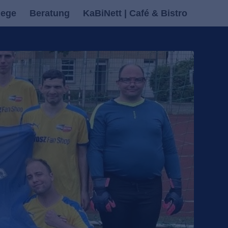
lege
Beratung
KaBiNett | Café & Bistro