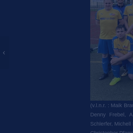
Schach in den
Werkstätten für
behinderte Menschen –
gemeinsam mit
Studierenden...
(v.l.n.r. : Maik 
Denny Frebel, A
Schlerfer, Michell 
Christopher Pfarr