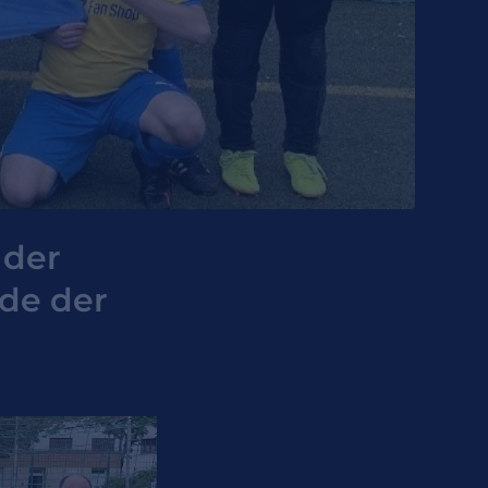
 der
de der