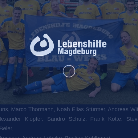
Brauns, Marco Thormann, Noah-Elias Stürmer, Andreas Wit
lexander Klopfer, Sandro Schulz, Frank Kotte, Ste
Beier,
drescher, Andreas Lübcke, Bastian Kohlhage)